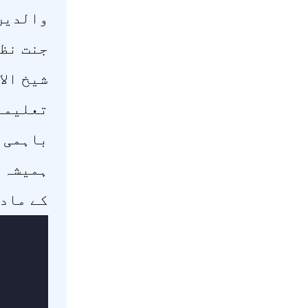
والدین 
جنت نظی
شیخ الا
تعلیما
باہمی ا
ہمیشہ ا
کے مادی