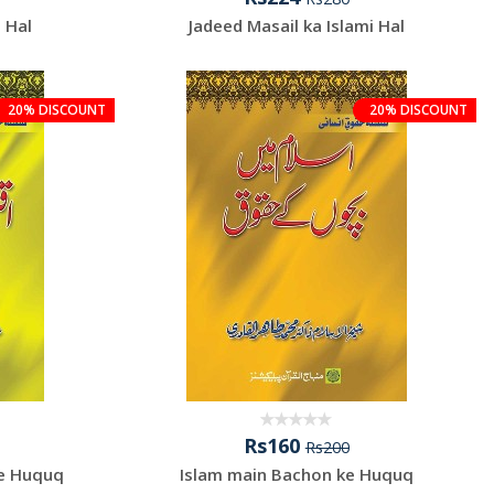
i Hal
Jadeed Masail ka Islami Hal
20% DISCOUNT
20% DISCOUNT
Rs160
Rs200
ke Huquq
Islam main Bachon ke Huquq