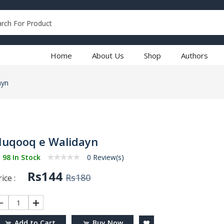
Home
About Us
Shop
Authors
ayn
uqooq e Walidayn
98 In Stock
0 Review(s)
Rs144
Rs180
ice :
1
Add to Cart
Buy Now