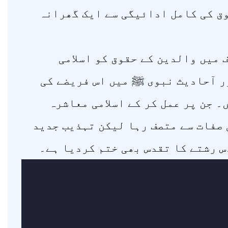
وق کی کامل ادائیگی سے ایک گھرانہ
 میں والدین کے حقوق کو اسلامی
ر آحادیث نبوی ﷺ میں اس فریضے کی
 جن پر عمل کر کے اسلامی معاشرہ
 صفات سے متصف رہا لیکن تہذیب جدید
س رشتے کا تقدس بھی ختم کردیا ہے۔