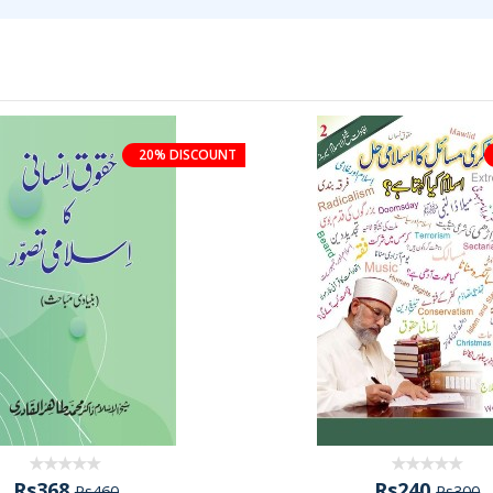
20% DISCOUNT
Rs368
Rs240
Rs460
Rs300