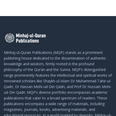
Minhaj-ul-Quran Publications (MQP) stands as a prominent
publishing house dedicated to the dissemination of authentic
knowledge and wisdom, firmly rooted in the profound
philosophy of the Qur’an and the Sunna. MQP’s distinguished
range prominently features the intellectual and spiritual works of
renowned scholars like Shaykh-ul-Islam Dr Muhammad Tahir-ul-
Qadri, Dr Hassan Mohi-ud-Din Qadri, and Prof Dr Hussain Mohi-
ud-Din Qadri. MQP’s diverse portfolio encompasses academic
publications that cater to a broad spectrum of readers. These
publications encompass a wide range of materials, including
magazines, journals, books, advertising materials, and
educational resources. In a world marked by diversity, Minhaj-ul-