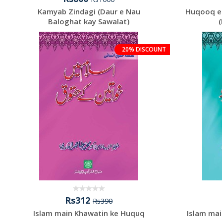
Kamyab Zindagi (Daur e Nau
Huqooq e 
Baloghat kay Sawalat)
20% DISCOUNT
Rs312
Rs390
Islam main Khawatin ke Huquq
Islam mai