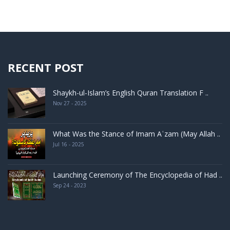
RECENT POST
Shaykh-ul-Islam’s English Quran Translation F ..
Nov 27 - 2025
What Was the Stance of Imam Aʿzam (May Allah ..
Jul 16 - 2025
Launching Ceremony of The Encyclopedia of Had ..
Sep 24 - 2023