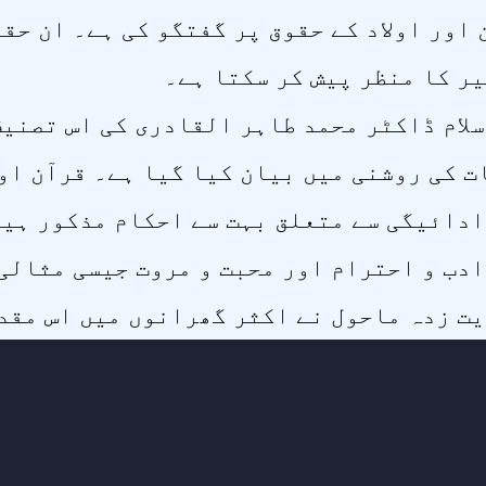
اور اولاد کے حقوق پر گفتگو کی ہے۔ ان حق
ر کا منظر پیش کر سکتا ہے۔
سلام ڈاکٹر محمد طاہر القادری کی اس تصنیف
ت کی روشنی میں بیان کیا گیا ہے۔ قرآن او
دائیگی سے متعلق بہت سے احکام مذکور ہیں۔
دب و احترام اور محبت و مروت جیسی مثالی
ت زدہ ماحول نے اکثر گھرانوں میں اس مقد