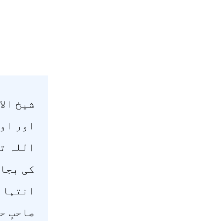
شیخ الا
اور اول
اللہ تع
کی بجا 
انتہائ
صاحبِ ح