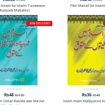
Insani ka Islami Tasawwur
Fikri Masail ka Islam
(Bunyadi Mabahis)
60% DISCOUNT
Rs48
Rs36
Rs120
Rs45
n ‘Umar Rasida awr Ma‘zur
Islam main Aqliyyaton 