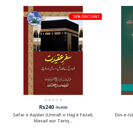
20% DISCOUNT
Rs240
Rs300
Safar e Aqidat (Umrah o Hajj k Fazail,
Din-e-Is
Masail aur Tariq...