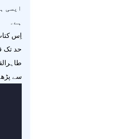
ایسی ہس
ہے۔
اِس کتا
حد تک قر
طاہرالق
سے پڑھے 