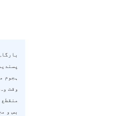
بارگاہِ
پسندیدہ
ہجوم می
وقت وہ 
منقطع ہ
بس و مج