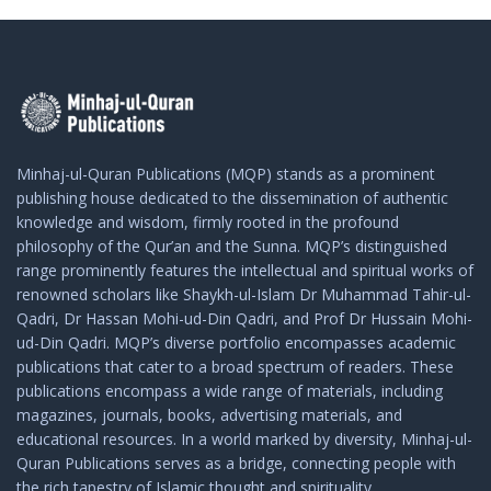
Minhaj-ul-Quran Publications (MQP) stands as a prominent
publishing house dedicated to the dissemination of authentic
knowledge and wisdom, firmly rooted in the profound
philosophy of the Qur’an and the Sunna. MQP’s distinguished
range prominently features the intellectual and spiritual works of
renowned scholars like Shaykh-ul-Islam Dr Muhammad Tahir-ul-
Qadri, Dr Hassan Mohi-ud-Din Qadri, and Prof Dr Hussain Mohi-
ud-Din Qadri. MQP’s diverse portfolio encompasses academic
publications that cater to a broad spectrum of readers. These
publications encompass a wide range of materials, including
magazines, journals, books, advertising materials, and
educational resources. In a world marked by diversity, Minhaj-ul-
Quran Publications serves as a bridge, connecting people with
the rich tapestry of Islamic thought and spirituality.