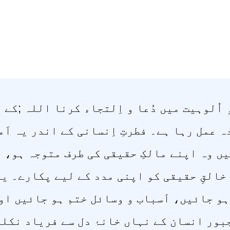
 اُلوہیت میں دُعا و اِلتجاء کرنا اللہ ;کے
 عمل رہا ہے۔ فطرتِ اِنسانی کے اندر یہ اَ
ں وہ اپنے مالکِ حقیقی کی طرف متوجہ ہو، م
خالقِ حقیقی کو اپنی مدد کے لیے پکارے۔ ی
و جائیں، اَسباب و وسائل ختم ہو جائیں او
بور انسان کے نہاں خانۂ دل سے فریاد نکلت