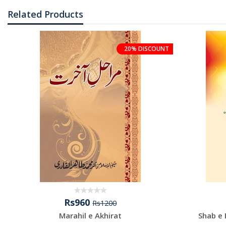
Related Products
20% DISCOUNT
Rs960
Rs1200
Marahil e Akhirat
Shab e 