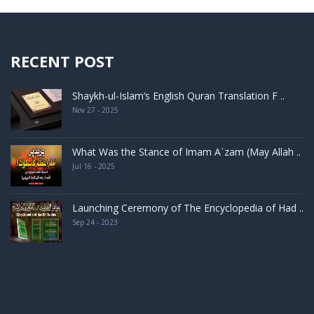
RECENT POST
Shaykh-ul-Islam’s English Quran Translation F ..
Nov 27 - 2025
What Was the Stance of Imam Aʿzam (May Allah ..
Jul 16 - 2025
Launching Ceremony of The Encyclopedia of Had ..
Sep 24 - 2023