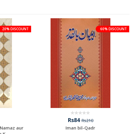
20% DISCOUNT
60% DISCOUNT
Rs84
Rs210
 Namaz aur
Iman bil-Qadr
 K...