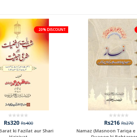
20% DISCOUNT
Rs320
Rs216
Rs400
Rs270
Barat ki Fazilat aur Shari
Namaz (Masnoon Tariqa e
Haisiyat
Duaoon ki Behtareen