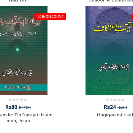
20% DISCOUNT
Rs80
Rs24
Rs100
Rs30
lam ke Tin Darajat: Islam,
Haqiqat-e-I‘tika
Iman, Ihsan