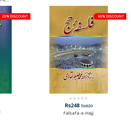
20% DISCOUNT
60% DISCOUNT
Rs248
Rs620
f
Falsafa-e-Hajj