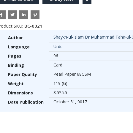
roduct SKU:
BC-0021
Shaykh-ul-Islam Dr Muhammad Tahir-ul-
Author
Urdu
Language
96
Pages
Card
Binding
Pearl Paper 68GSM
Paper Quality
119 (G)
Weight
8.5*5.5
Dimensions
October 31, 0017
Date Publication