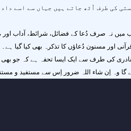
تی کی طرف اُٹھ جاتے ہیں جہاں سے اسے داد 
ب میں نہ صرف دُعا کے فضائل، شرائط، آداب اور م
آنی اور مسنون دُعاؤں کا تذکرہ بھی کیا گیا ہے۔ 
ادری کی طرف سے ایک ایسا تحفہ ہے کہ جو بھی 
گا وہ اِن شاء اللہ ضرور اِس سے مستفید و مستنی