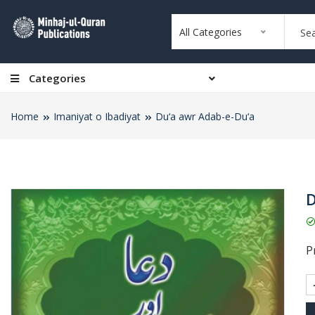
All Categories
Categories
Home
Imaniyat o Ibadiyat
Du‘a awr Adab-e-Du‘a
D
Pr