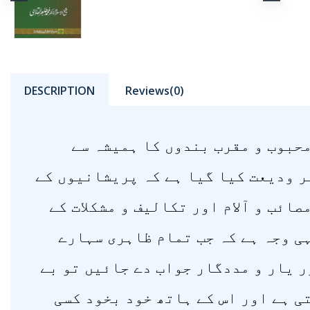
DESCRIPTION
Reviews(0)
 محبوب و مقرب بندوں کا ہمیشہ سے
مر ودیعت کیا گیا ہے کہ پریشانیوں کے
صائب و آلام اور تکالیف و مشکلات کے
ہی وجہ ہے کہ جب تمام ظاہری سہارے
ر یار و مددگار جواب دے جائیں تو بے
ی ہے اور اس کے ہاتھ خود بخود کسی