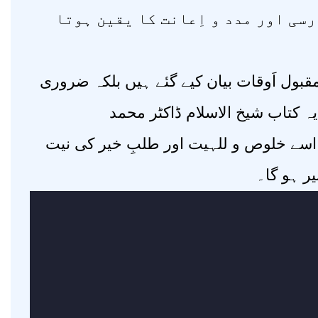
رسی اور مدد و اِعانت کا یقین ہوتا
قبول اَوقات بیان کیے گئے ہیں بلکہ ضروری
یہ کتاب شیخ الاسلام ڈاکٹر محمد
اسے خلوص و للہیت اور طلبِ خیر کی نیت
ر ہو گا۔