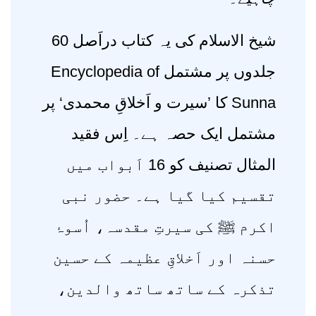
شیخ الاسلام کی یہ کتاب دراَصل 60
جلدوں پر مشتمل Encyclopedia of
Sunna کا ’سیرت و اَخلاقِ محمدی‘ پر
مشتمل ایک حصہ ہے۔ اِس فقید
المثال تصنیف کو 16 اَبواب میں
تقسیم کیا گیا ہے۔ حضور نبی
اکرم ﷺ کی سیرتِ مقدسہ، اُسوۂ
حسنہ اور اَخلاقِ عظیمہ کے حسین
تذکرہ کے ساتھ ساتھ والدین،