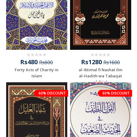
Rs480
Rs1280
Rs600
Rs1600
Forty Acts of Charity in
al-Iktimal fi Nashat Ilm
Islam
al-Hadith wa Tabaqat
al-Rijal
60% DISCOUNT
60% DISCOUNT