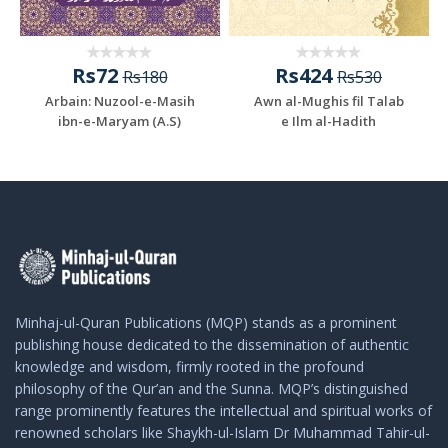
Rs72
Rs424
Rs180
Rs530
Arbain: Nuzool-e-Masih
Awn al-Mughis fil Talab
ibn-e-Maryam (A.S)
e Ilm al-Hadith
Minhaj-ul-Quran Publications (MQP) stands as a prominent
publishing house dedicated to the dissemination of authentic
knowledge and wisdom, firmly rooted in the profound
philosophy of the Qur’an and the Sunna. MQP’s distinguished
range prominently features the intellectual and spiritual works of
renowned scholars like Shaykh-ul-Islam Dr Muhammad Tahir-ul-