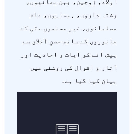
اولاد، زوجین، بہن بھائیوں،
رشتہ داروں، ہمسایوں، عام
مسلمانوں، غیر مسلموں حتی کے
جانوروں کے ساتھ حسنِ اَخلاق سے
پیش آنے کو آیات و احادیث اور
آثار و اقوال کی روشنی میں
بیان کیا گیا ہے۔