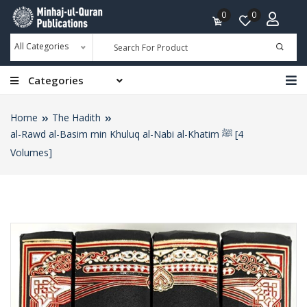
0
0
All Categories
Categories
Home
The Hadith
al-Rawd al-Basim min Khuluq al-Nabi al-Khatim ﷺ [4
Volumes]