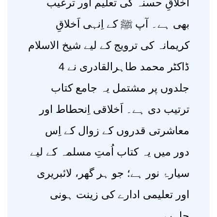
اَخلاقِ حسنہ کی تعلیم اور ترغیب
بھی ہے۔ آپ ﷺ کے اِنہی اَخلاقِ
کریمانہ کی ترویج کے لیے شیخ الاسلام
ڈاکٹر محمد طاہرالقادری نے 4
جلدوں پر مشتمل یہ جامع کتاب
ترتیب دی ہے۔ اَخلاقی اِنحطاط اور
معاشرتی قدروں کے زوال کے اِس
دور ميں یہ کتاب اُمتِ مسلمہ کے لیے
سیارۂ نور ہے؛ جو ہر گھر، لائبریری
اور تعلیمی ادارے کی زینت ہونی
چاہیے۔