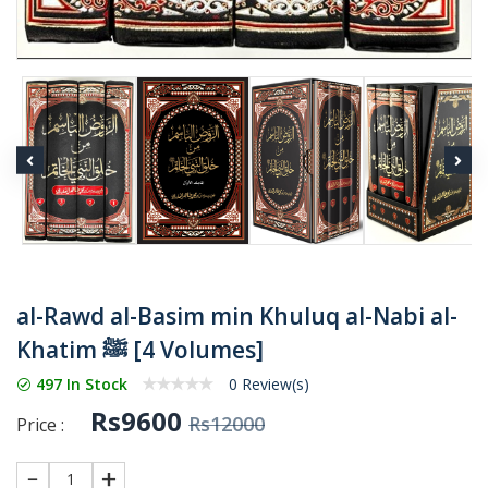
al-Rawd al-Basim min Khuluq al-Nabi al-
Khatim ﷺ [4 Volumes]
497 In Stock
0 Review(s)
Rs9600
Rs12000
Price :
1