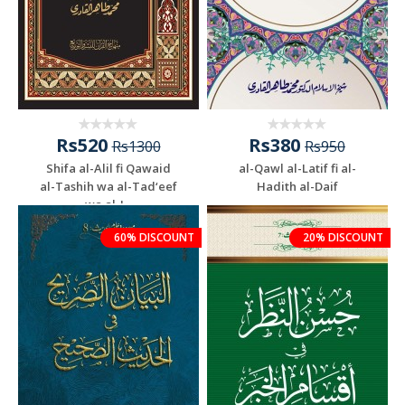
Rs520
Rs380
Rs1300
Rs950
Shifa al-Alil fi Qawaid
al-Qawl al-Latif fi al-
al-Tashih wa al-Tad‘eef
Hadith al-Daif
wa al-J...
60% DISCOUNT
20% DISCOUNT