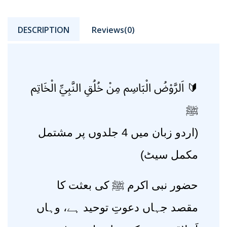
DESCRIPTION
Reviews(0)
🔰 اَلرَّوْضُ الْبَاسِم مِنْ خُلُقِ النَّبِيِّ الْخَاتِم
ﷺ
(اردو زبان میں 4 جلدوں پر مشتمل
مکمل سیٹ)
حضور نبی اکرم ﷺ کی بعثت کا
مقصد جہاں دعوتِ توحید ہے، وہاں