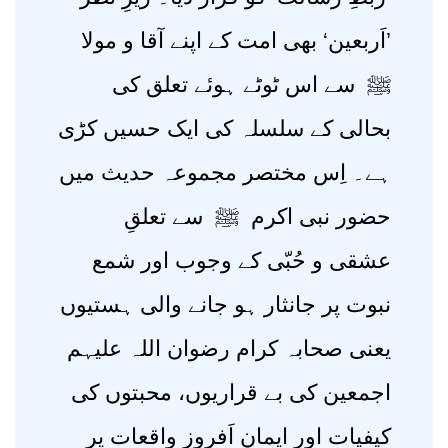
’اَربعین‘ بھی امت کے اپنے آقا و مولا
ﷺ سے اس ٹوٹے ہوئے تعلق کی
بحالی کے سلسلہ کی ایک حسیں کڑی
ہے۔ اِس مختصر مجموعہ حدیث میں
حضور نبی اکرم ﷺ سے تعلقِ
عشقی و حُبّی کے وجوب اور شمع
نبوت پر جانثار ہو جانے والی ہستیوں
یعنی صحابہ کرام رضوان اللہ علیہم
اجمعین کی بے قراریوں، محبتوں کی
کیفیات اور ایمان اَفروز واقعات پر