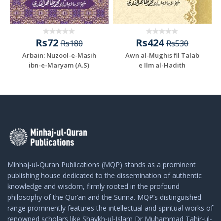
Rs72
Rs424
Rs180
Rs530
Arbain: Nuzool-e-Masih
Awn al-Mughis fil Talab
ibn-e-Maryam (A.S)
e Ilm al-Hadith
Minhaj-ul-Quran Publications (MQP) stands as a prominent
publishing house dedicated to the dissemination of authentic
knowledge and wisdom, firmly rooted in the profound
philosophy of the Qur’an and the Sunna. MQP’s distinguished
range prominently features the intellectual and spiritual works of
renowned scholars like Shaykh-ul-Islam Dr Muhammad Tahir-ul-