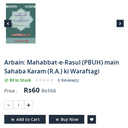
Arbain: Mahabbat-e-Rasul (PBUH) main
Sahaba Karam (R.A.) ki Waraftagi
93 In Stock
0 Review(s)
Rs60
Rs150
Price :
1
Add to Cart
Buy Now