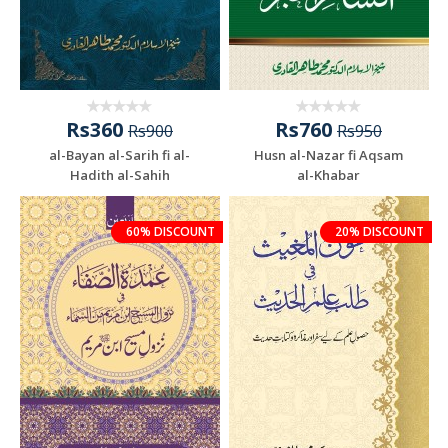
Rs360
Rs760
Rs900
Rs950
al-Bayan al-Sarih fi al-
Husn al-Nazar fi Aqsam
Hadith al-Sahih
al-Khabar
60% DISCOUNT
20% DISCOUNT