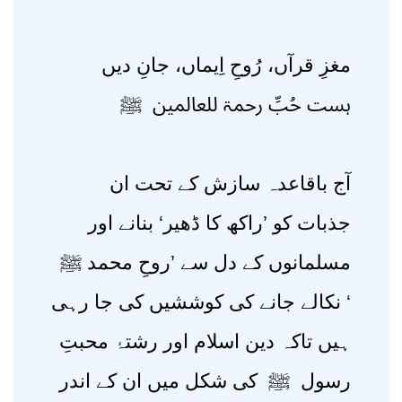
مغزِ قرآں، رُوحِ اِیماں، جانِ دیں
ہست حُبِّ رحمۃ للعالمین ﷺ
آج باقاعدہ سازش کے تحت ان
جذبات کو ’راکھ کا ڈھیر‘ بنانے اور
مسلمانوں کے دل سے ’روحِ محمد ﷺ
‘ نکالے جانے کی کوششیں کی جا رہی
ہیں تاکہ دین اسلام اور رشتۂ محبتِ
رسول ﷺ کی شکل میں ان کے اندر