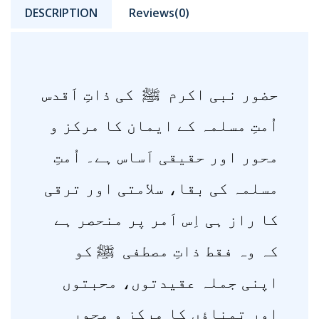
DESCRIPTION
Reviews(0)
حضور نبی اکرم ﷺ کی ذاتِ اَقدس
اُمتِ مسلمہ کے ایمان کا مرکز و
محور اور حقیقی اَساس ہے۔ اُمتِ
مسلمہ کی بقا، سلامتی اور ترقی
کا راز ہی اِس اَمر پر منحصر ہے
کہ وہ فقط ذاتِ مصطفی ﷺ کو
اپنی جملہ عقیدتوں، محبتوں
اور تمناؤں کا مرکز و محور