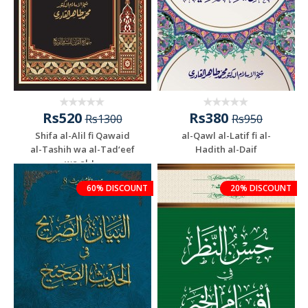
Rs520
Rs380
Rs1300
Rs950
Shifa al-Alil fi Qawaid
al-Qawl al-Latif fi al-
al-Tashih wa al-Tad‘eef
Hadith al-Daif
wa al-J...
60% DISCOUNT
20% DISCOUNT