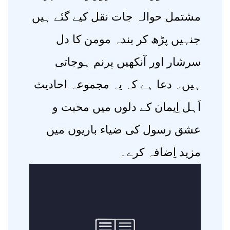
مشتمل حوالہ جات نقل کیے گئے ہیں
جنہیں پڑھ کر بندہ مومن کا دل
سرشار اور آنکھیں پرنم ہوجاتی
ہیں۔ دعا ہے کہ یہ مجموعہ احادیث
اَہل اِیمان کے دلوں میں محبت و
عشق رسول کی ضیاء باریوں میں
مزید اِضافہ کرے۔