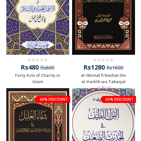
Rs480
Rs1280
Rs600
Rs1600
Forty Acts of Charity in
al-Iktimal fi Nashat Ilm
Islam
al-Hadith wa Tabaqat
al-Rijal
60% DISCOUNT
60% DISCOUNT