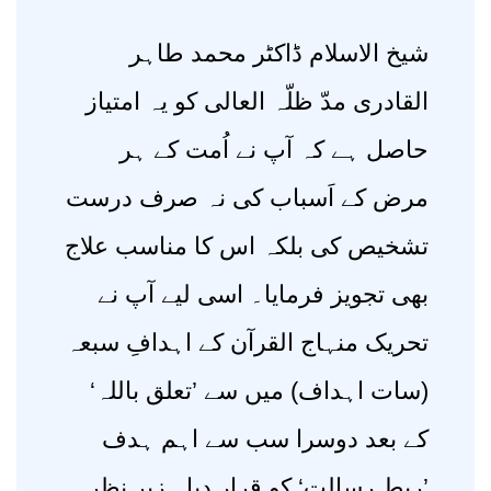
شیخ الاسلام ڈاکٹر محمد طاہر
القادری مدّ ظلّہ العالی کو یہ امتیاز
حاصل ہے کہ آپ نے اُمت کے ہر
مرض کے اَسباب کی نہ صرف درست
تشخیص کی بلکہ اس کا مناسب علاج
بھی تجویز فرمایا۔ اسی لیے آپ نے
تحریک منہاج القرآن کے اہدافِ سبعہ
(سات اہداف) میں سے ’تعلق باللہ‘
کے بعد دوسرا سب سے اہم ہدف
’ربطِ رسالت‘ کو قرار دیا۔ زیرِ نظر