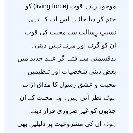
موجود زندہ قوت (living force) کو
ختم کر دیا جائے۔ اس لیے کہ یہی
نسبتِ رِسالت سے محبت کی قوت
ان کو گرنے اور مرنے نہیں دیتی۔
بدقسمتی سے فتنہ گر عہد جدید میں
بعض دینی شخصیات اور تنظیمیں
محبت و عشق رسول کا مذاق اڑاتے
ہوئے نظر آتی ہیں۔ وہ محبت کے ان
جذبوں کو غیر ضروری قرار دیتے
ہوئے ان کی مشروعیت پر دلیلیں بھی