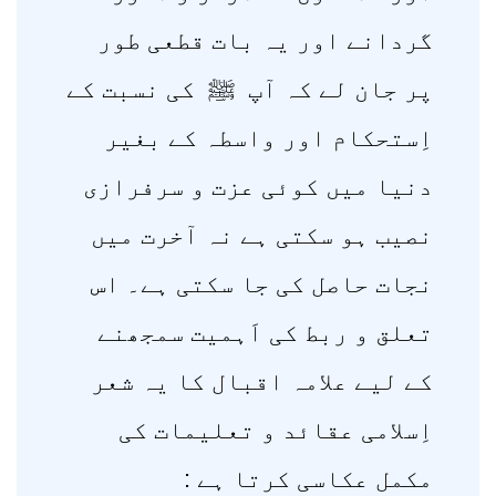
گردانے اور یہ بات قطعی طور
پر جان لے کہ آپ ﷺ کی نسبت کے
اِستحکام اور واسطہ کے بغیر
دنیا میں کوئی عزت و سرفرازی
نصیب ہو سکتی ہے نہ آخرت میں
نجات حاصل کی جا سکتی ہے۔ اس
تعلق و ربط کی اَہمیت سمجھنے
کے لیے علامہ اقبال کا یہ شعر
اِسلامی عقائد و تعلیمات کی
مکمل عکاسی کرتا ہے :