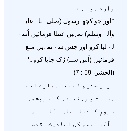
وارد ہوا ہے:
’’اور جو کچھ رسول (صلی اللہ علیہ
وآلہ وسلم) تمہیں عطا فرمائیں اُسے
لے لیا کرو اور جس سے تمہیں منع
فرمائیں (اُس سے) رُک جایا کرو۔‘‘
(الحشر، 59 : 7)
قرآنِ حکیم کے بعد ہمارے لیے
ہدایت و رہنمائی کا سرچشمہ
سرورِ کائنات صلی اللہ علیہ
وآلہ وسلم کی احادیث مقدسہ