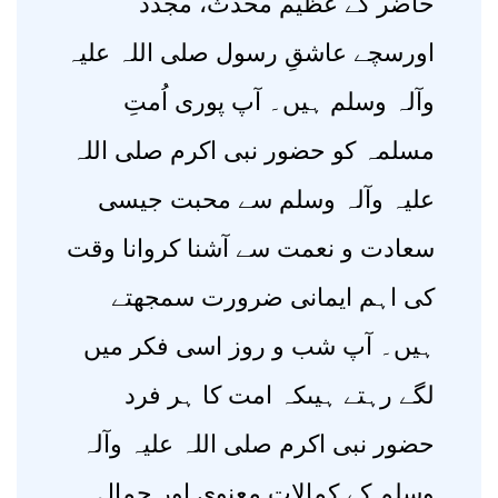
حاضر کے عظیم محدث، مجدد
اورسچے عاشقِ رسول صلی اللہ علیہ
وآلہ وسلم ہیں۔ آپ پوری اُمتِ
مسلمہ کو حضور نبی اکرم صلی اللہ
علیہ وآلہ وسلم سے محبت جیسی
سعادت و نعمت سے آشنا کروانا وقت
کی اہم ایمانی ضرورت سمجھتے
ہیں۔ آپ شب و روز اسی فکر میں
لگے رہتے ہیںکہ امت کا ہر فرد
حضور نبی اکرم صلی اللہ علیہ وآلہ
وسلم کے کمالاتِ معنوی اور جمالِ