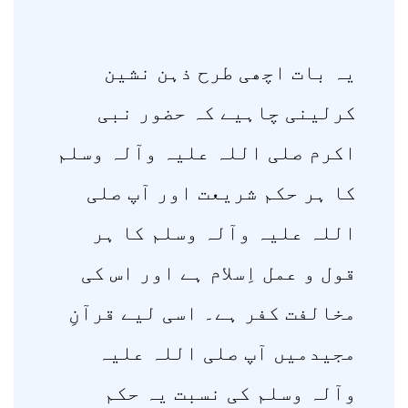
یہ بات اچھی طرح ذہن نشین
کرلینی چاہیے کہ حضور نبی
اکرم صلی اللہ علیہ وآلہ وسلم
کا ہر حکم شریعت اور آپ صلی
اللہ علیہ وآلہ وسلم کا ہر
قول و عمل اِسلام ہے اور اس کی
مخالفت کفر ہے۔ اسی لیے قرآنِ
مجیدمیں آپ صلی اللہ علیہ
وآلہ وسلم کی نسبت یہ حکم