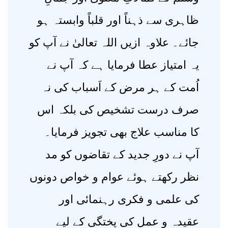
ظاہری سے ذہناً اور قلباً وابستہ ہو
جائے۔ علاوہ ازیں اللہ تعالیٰ نے آپ کو
یہ امتیاز عطا فرمایا ہے کہ آپ نے
اُمت کے ہر مرض کے اَسباب کی نہ
صرف درست تشخیص کی بلکہ اس
کا مناسب علاج بھی تجویز فرمایا۔
آپ نے دورِ جدید کے تقاضوں کو مد
نظر رکھتے ہوئے عوام و خواص دونوں
کی علمی و فکری رہنمائی اور
عقیدہ و عمل کی پختگی کے لیے