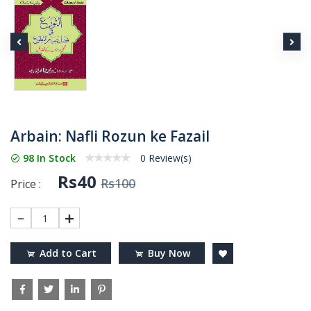
Arbain: Nafli Rozun ke Fazail
98 In Stock
0 Review(s)
Rs40
Rs100
Price :
1
Add to Cart
Buy Now