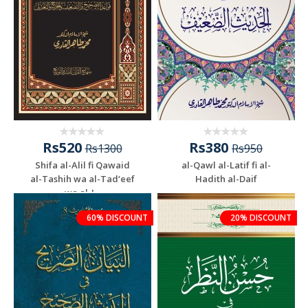
Rs520
Rs380
Rs1300
Rs950
Shifa al-Alil fi Qawaid
al-Qawl al-Latif fi al-
al-Tashih wa al-Tad‘eef
Hadith al-Daif
wa al-J...
60% DISCOUNT
20% DISCOUNT