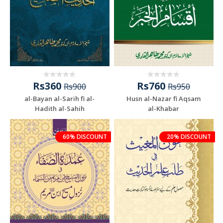
Rs360
Rs760
Rs900
Rs950
al-Bayan al-Sarih fi al-
Husn al-Nazar fi Aqsam
Hadith al-Sahih
al-Khabar
60% DISCOUNT
20% DISCOUNT