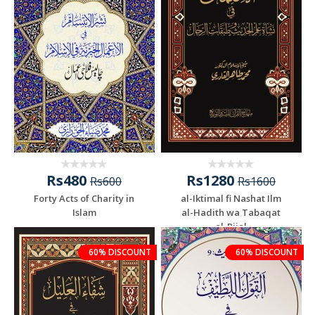
Rs480
Rs1280
Rs600
Rs1600
Forty Acts of Charity in
al-Iktimal fi Nashat Ilm
Islam
al-Hadith wa Tabaqat
al-Rijal
60% DISCOUNT
60% DISCOUNT