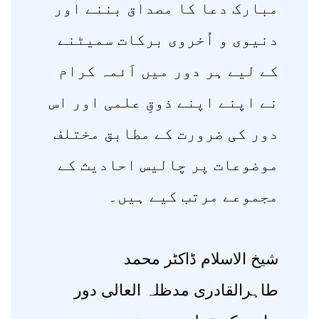
مبارک دعا کا مصداق بننے اور
دنیوی و اُخروی برکات سمیٹنے
کے لیے ہر دور میں اَئمہ کرام
نے اپنے اپنے ذوقِ علمی اور اس
دور کی ضرورت کے مطابق مختلف
موضوعات پر چالیس احادیث کے
مجموعے مرتب کیے ہیں۔
شیخ الاسلام ڈاکٹر محمد
طاہرالقادری مدظلہ العالی دور