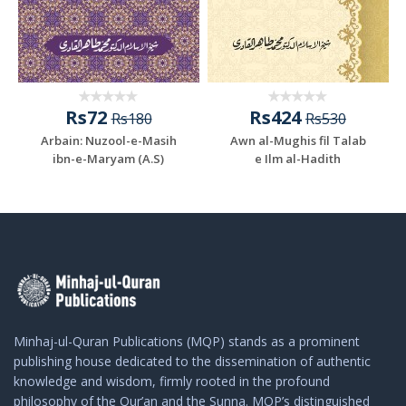
Rs72
Rs424
Rs180
Rs530
Arbain: Nuzool-e-Masih
Awn al-Mughis fil Talab
ibn-e-Maryam (A.S)
e Ilm al-Hadith
Minhaj-ul-Quran Publications (MQP) stands as a prominent
publishing house dedicated to the dissemination of authentic
knowledge and wisdom, firmly rooted in the profound
philosophy of the Qur’an and the Sunna. MQP’s distinguished