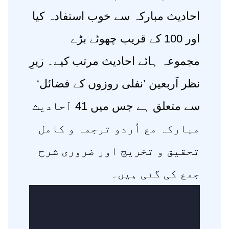
احادیث مبارکہ سے خوب استفادہ کیا
اور 100 کے قریب چھوٹے بڑے
مجموعہ ہائے احادیث مرتب کیے۔ زیرِ
نظر اَربعین ’نفلی روزوں کے فضائل‘
سے متعلق ہے جس میں 41 اَحادیث
مبارکہ مع اُردو ترجمہ و کامل
تحقیق و تخریج اور ضروری شرح
جمع کی گئی ہیں۔