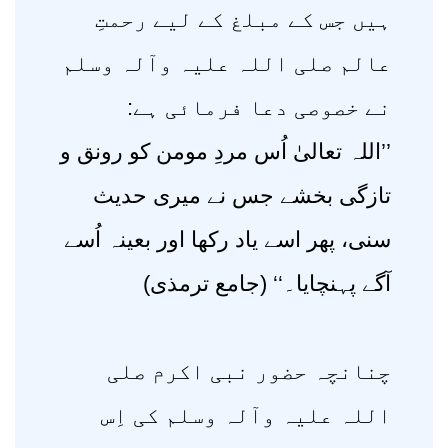
ہیں جس کے مبلغ کے لیے رحمتِ
عالم صلی اللہ علیہ وآلہ وسلم
نے خصوصی دعا فرمائی ہے:
’’اللہ تعالیٰ اُس مردِ مومن کو رونق و
تازگی بخشے جس نے میری حدیث
سنی، پھر اسے یاد رکھا اور بعینہ اُسے
آگے پہنچایا۔‘‘ (جامع ترمذی)
چنانچہ حضور نبی اکرم صلی
اللہ علیہ وآلہ وسلم کی اِس