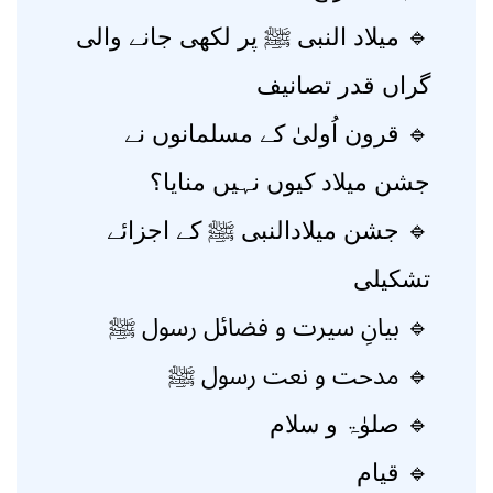
🔹 میلاد النبی ﷺ پر لکھی جانے والی
گراں قدر تصانیف
🔹 قرون اُولیٰ کے مسلمانوں نے
جشن میلاد کیوں نہیں منایا؟
🔹 جشن میلادالنبی ﷺ کے اجزائے
تشکیلی
🔹 بیانِ سیرت و فضائل رسول ﷺ
🔹 مدحت و نعت رسول ﷺ
🔹 صلوٰۃ و سلام
🔹 قیام