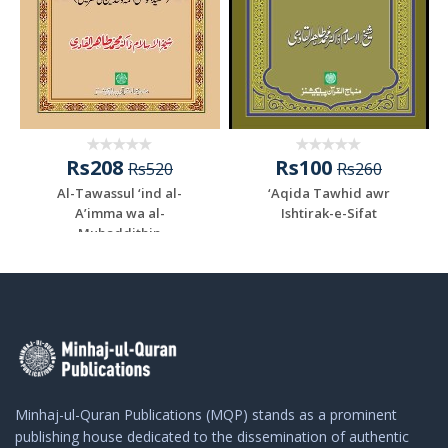
Rs208
Rs100
Rs520
Rs260
Al-Tawassul ‘ind al-
‘Aqida Tawhid awr
A’imma wa al-
Ishtirak-e-Sifat
Muhaddithin
Minhaj-ul-Quran Publications (MQP) stands as a prominent
publishing house dedicated to the dissemination of authentic