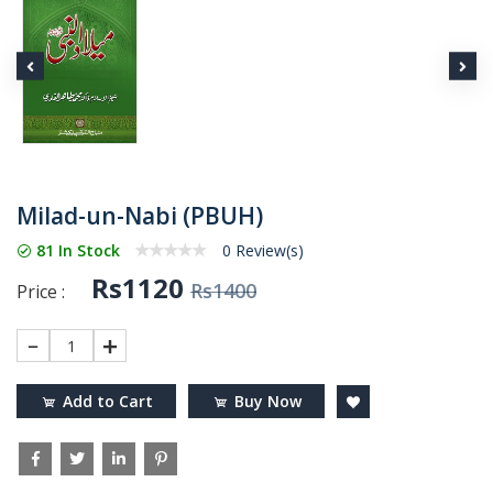
Milad-un-Nabi (PBUH)
81 In Stock
0 Review(s)
Rs1120
Rs1400
Price :
1
Add to Cart
Buy Now