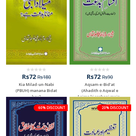
Rs72
Rs72
Rs180
Rs90
Kia Milad-un-Nabi
Aqsam-e-Bid’at
(PBUH) manana Bidat
(Ahadith o Aqwal e
hay?
Aaima ki roshani mein...
60% DISCOUNT
20% DISCOUNT