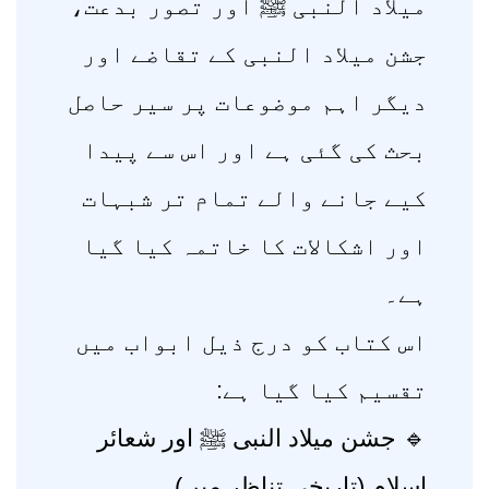
میلاد النبی ﷺ اور تصور بدعت،
جشن میلاد النبی کے تقاضے اور
دیگر اہم موضوعات پر سیر حاصل
بحث کی گئی ہے اور اس سے پیدا
کیے جانے والے تمام تر شبہات
اور اشکالات کا خاتمہ کیا گیا
ہے۔
اس کتاب کو درج ذیل ابواب میں
تقسیم کیا گیا ہے:
🔹 جشن میلاد النبی ﷺ اور شعائر
اسلام (تاریخی تناظر میں)