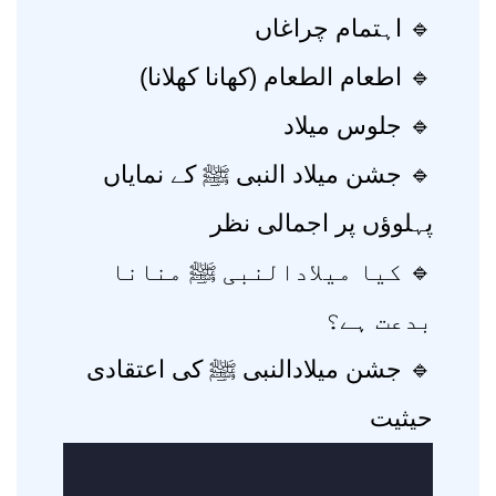
🔹 اہتمام چراغاں
🔹 اطعام الطعام (کھانا کھلانا)
🔹 جلوس میلاد
🔹 جشن میلاد النبی ﷺ کے نمایاں
پہلوؤں پر اجمالی نظر
🔹 کیا میلادالنبی ﷺ منانا
بدعت ہے؟
🔹 جشن میلادالنبی ﷺ کی اعتقادی
حیثیت