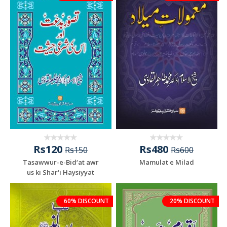
Rs120
Rs480
Rs150
Rs600
Tasawwur-e-Bid‘at awr
Mamulat e Milad
us ki Shar‘i Haysiyyat
60% DISCOUNT
20% DISCOUNT