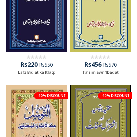
Rs220
Rs456
Rs550
Rs570
Lafz Bid‘at ka Itlaq:
Ta‘zim awr ‘Ibadat
60% DISCOUNT
60% DISCOUNT