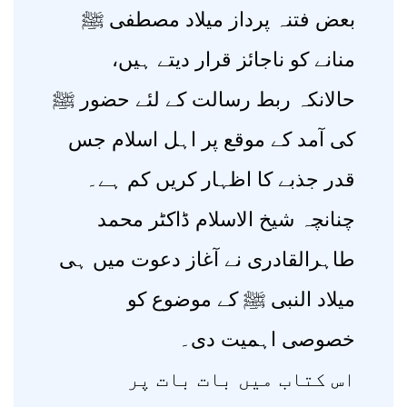
بعض فتنہ پرداز میلاد مصطفی ﷺ
منانے کو ناجائز قرار دیتے ہیں،
حالانکہ ربط رسالت کے لئے حضور ﷺ
کی آمد کے موقع پر اہل اسلام جس
قدر جذبے کا اظہار کریں کم ہے۔
چنانچہ شیخ الاسلام ڈاکٹر محمد
طاہرالقادری نے آغاز دعوت میں ہی
میلاد النبی ﷺ کے موضوع کو
خصوصی اہمیت دی۔
اس کتاب میں بات بات پر