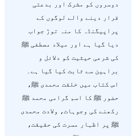
دوسروں کو مشرک اور بدعتی
قرار دینے والے لوگوں کے
پراپیگنڈہ کا منہ توڑ جواب
دیا گیا ہے اور میلاد مصطفی ﷺ
کی شرعی حیثیت کو دلائل و
براہین سے ثابت کیا گیا ہے۔
اس کتاب میں خلقت محمدی ﷺ،
حضور ﷺ کا اسم گرامی محمد ﷺ
رکھنے کی وجوہات، ولادت محمدی
ﷺ پر اظہار مسرت کی حقیقت،