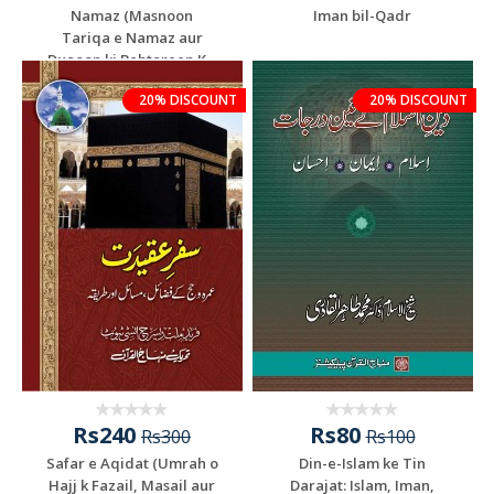
Namaz (Masnoon
Iman bil-Qadr
Tariqa e Namaz aur
Duaoon ki Behtareen K...
20% DISCOUNT
20% DISCOUNT
Rs240
Rs80
Rs300
Rs100
Safar e Aqidat (Umrah o
Din-e-Islam ke Tin
Hajj k Fazail, Masail aur
Darajat: Islam, Iman,