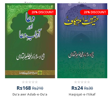
Tariq...
Ihsan
20% DISCOUNT
20% DISCOUNT
Rs168
Rs24
Rs210
Rs30
Du‘a awr Adab-e-Du‘a
Haqiqat-e-I‘tikaf