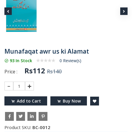
Munafaqat awr us ki Alamat
93 In Stock
0 Review(s)
Rs112
Rs140
Price :
1
Add to Cart
Buy Now
Product SKU:
BC-0012