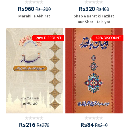
Rs960
Rs320
Rs1200
Rs400
Marahil e Akhirat
Shab e Barat ki Fazilat
aur Shari Haisiyat
20% DISCOUNT
60% DISCOUNT
Rs216
Rs84
Rs270
Rs210