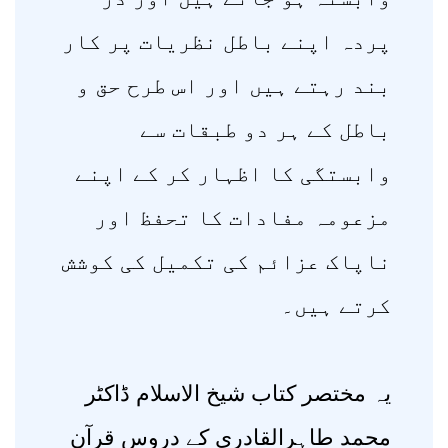
پردہ اپنے باطل نظریات پر کار
بند رہتے ہیں اور اس طرح حق و
باطل کے ہر دو طبقات سے
وابستگی کا اظہار کر کے اپنے
مزعومہ مفادات کا تحفظ اور
ناپاک عزائم کی تکمیل کی کوشش
کرتے ہیں۔
یہ مختصر کتاب شیخ الاسلام ڈاکٹر
محمد طاہرالقادری کے دروسِ قرآن