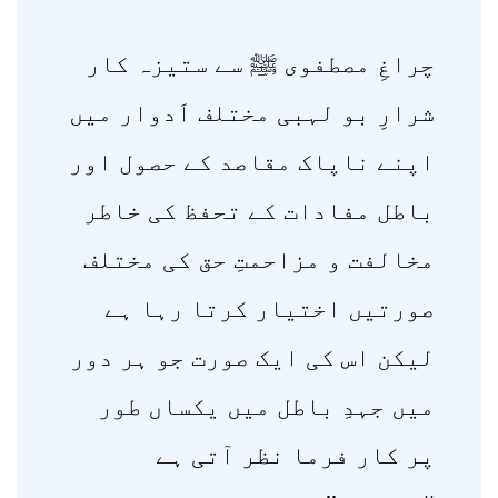
چراغِ مصطفوی ﷺ سے ستیزہ کار
شرارِ بو لہبی مختلف اَدوار میں
اپنے ناپاک مقاصد کے حصول اور
باطل مفادات کے تحفظ کی خاطر
مخالفت و مزاحمتِ حق کی مختلف
صورتیں اختیار کرتا رہا ہے
لیکن اس کی ایک صورت جو ہر دور
میں جہدِ باطل میں یکساں طور
پر کار فرما نظر آتی ہے