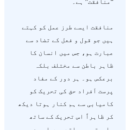
‘‘منافقت’’ ہے۔
منافقت ایسے طرز عمل کو کہتے
ہیں جو قول و فعل کے تضاد سے
عبارت ہو، جس میں انسان کا
ظاہر باطن سے مختلف بلکہ
برعکس ہو۔ ہر دور کے مفاد
پرست اَفراد حق کی تحریک کو
کامیابی سے ہم کنار ہوتا دیکھ
کر ظاہراً اس تحریک کے ساتھ
وابستہ ہو جاتے ہیں اور در